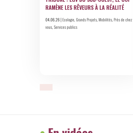
RAMÈNE LES RÊVEURS À LA RÉALITÉ
|
,
,
,
04.06.26
Ecologie
Grands Projets
Mobilités
Près de chez
,
vous
Services publics
•
En vidéos