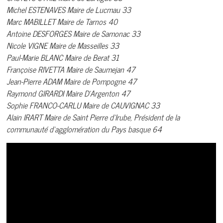
Michel ESTENAVES Maire de Lucmau 33
Marc MABILLET Maire de Tarnos 40
Antoine DESFORGES Maire de Samonac 33
Nicole VIGNE Maire de Masseilles 33
Paul-Marie BLANC Maire de Berat 31
Françoise RIVETTA Maire de Saumejan 47
Jean-Pierre ADAM Maire de Pompogne 47
Raymond GIRARDI Maire D’Argenton 47
Sophie FRANCO-CARLU Maire de CAUVIGNAC 33
Alain IRART Maire de Saint Pierre d’Irube, Président de la
communauté d’agglomération du Pays basque 64