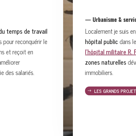
— Urbanisme & servi
du temps de travail
Localement je suis e
s pour reconquérir le
hôpital public
dans le
s et reçoit en
l’hôpital militaire R.
améliorer
zones naturelles
dév
e des salariés.
immobiliers.
LES GRANDS PROJET