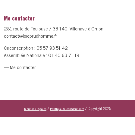
Me contacter
281 route de Toulouse / 33 140, Villenave d’Ornon
contact@loicprudhomme.fr
Circonscription :
05 57 93 51 42
Assemblée Nationale :
01 40 63 71 19
— Me contacter
/
/ Copyright 2025
Mentions légales
Politique de confidentialité