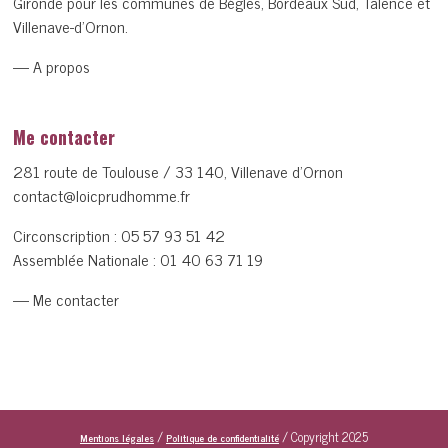
Gironde pour les communes de Bègles, Bordeaux Sud, Talence et
Villenave-d’Ornon.
— A propos
Me contacter
281 route de Toulouse / 33 140, Villenave d’Ornon
contact@loicprudhomme.fr
Circonscription :
05 57 93 51 42
Assemblée Nationale :
01 40 63 71 19
— Me contacter
/
/ Copyright 2025
Mentions légales
Politique de confidentialité