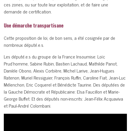
ces zones, ou sur toute leur exploitation, et de faire une
demande de certification.
Une démarche transpartisane
Cette proposition de loi, de bon sens, a été cosignée par de
nombreux député.e.s.
Les député.e.s du groupe de la France Insoumise: Loïc
Prud’homme, Sabine Rubin, Bastien Lachaud, Mathilde Panot,
Danièle Obono, Alexis Corbière, Michel Larive, Jean-Hugues
Ratenon, Muriel Ressiguier, François Ruffin, Caroline Fiat, Jean-Luc
Mélenchon, Eric Coquerel et Bénédicte Taurine. Des députées de
la Gauche Démocrate et Républicaine: Elsa Faucillon et Marie-
George Buffet. Et des députés non-inscrits: Jean-Félix Acquaviva
et Paul-André Colombani.