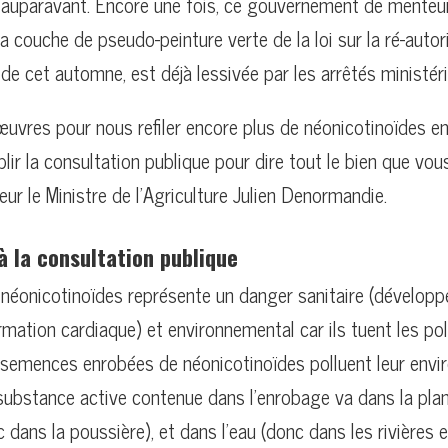
 auparavant. Encore une fois, ce gouvernement de menteu
La couche de pseudo-peinture verte de la loi sur la ré-autor
de cet automne, est déjà lessivée par les arrêtés ministérie
uvres pour nous refiler encore plus de néonicotinoïdes en
ir la consultation publique pour dire tout le bien que vo
ur le Ministre de l’Agriculture Julien Denormandie.
à la consultation publique
s néonicotinoïdes représente un danger sanitaire (dévelop
rmation cardiaque) et environnemental car ils tuent les pol
es semences enrobées de néonicotinoïdes polluent leur env
substance active contenue dans l’enrobage va dans la plant
c dans la poussière), et dans l’eau (donc dans les rivières 