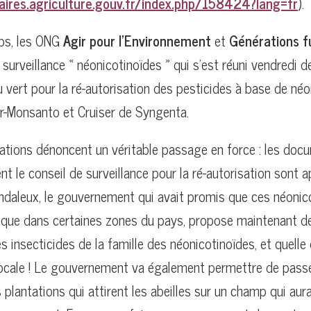
aires.agriculture.gouv.fr/index.php/158424?lang=fr
).
ps, les ONG
Agir pour l’Environnement
et
Générations f
 surveillance « néonicotinoïdes » qui s’est réuni vendredi d
 vert pour la ré-autorisation des pesticides à base de néo
-Monsanto et Cruiser de Syngenta.
ations dénoncent un véritable passage en force : les doc
nt le conseil de surveillance pour la ré-autorisation sont 
ndaleux, le gouvernement qui avait promis que ces néonic
s que dans certaines zones du pays, propose maintenant de
s insecticides de la famille des néonicotinoïdes, et quelle 
 locale ! Le gouvernement va également permettre de pass
s plantations qui attirent les abeilles sur un champ qui aur