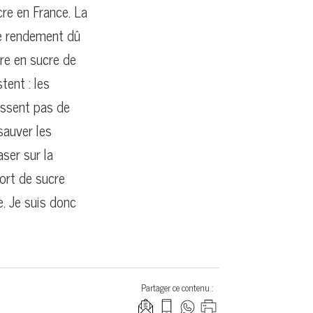
cre en France. La
de rendement dû
re en sucre de
tent : les
issent pas de
sauver les
aser sur la
port de sucre
e. Je suis donc
Partager ce contenu :