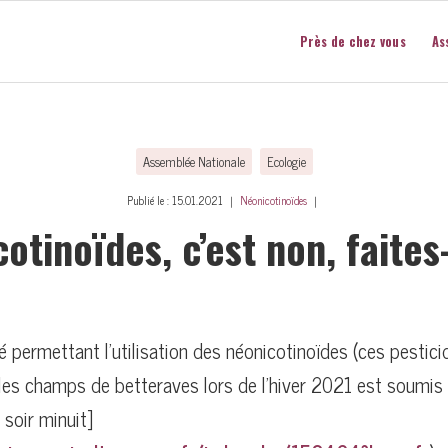
Près de chez vous
As
Assemblée Nationale
Ecologie
Publié le : 15.01.2021 ｜
Néonicotinoïdes
｜
otinoïdes, c’est non, faites-
té permettant l’utilisation des néonicotinoïdes (ces pestic
 les champs de betteraves lors de l’hiver 2021 est soumis 
 soir minuit]