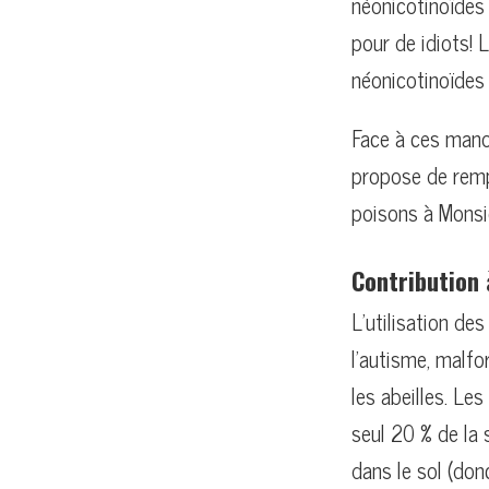
néonicotinoïdes
pour de idiots! 
néonicotinoïdes 
Face à ces manœ
propose de rempl
poisons à Monsie
Contribution 
L’utilisation de
l’autisme, malfo
les abeilles. L
seul 20 % de la 
dans le sol (don