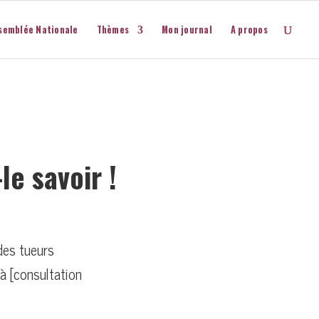
semblée Nationale
Thèmes
Mon journal
A propos
le savoir !
ides tueurs
à [consultation