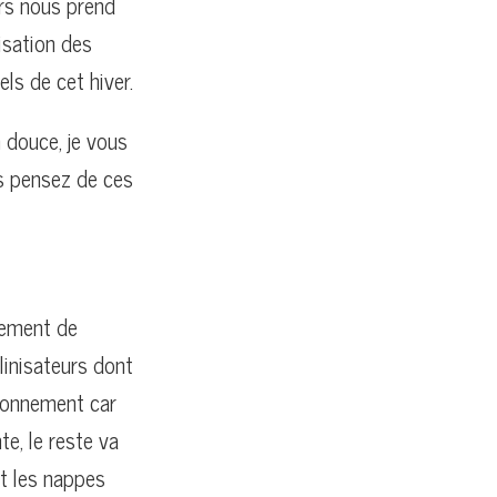
rs nous prend
isation des
ls de cet hiver.
 douce, je vous
us pensez de ces
pement de
linisateurs dont
ironnement car
e, le reste va
et les nappes