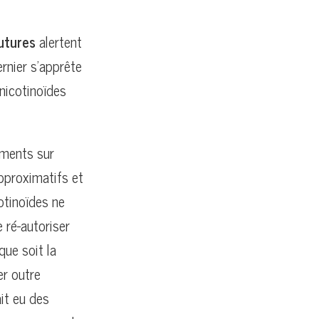
utures
alertent
ernier s’apprête
nicotinoïdes
uments sur
approximatifs et
otinoïdes ne
 ré-autoriser
que soit la
er outre
ait eu des