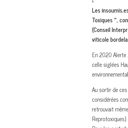
Les insoumis.es
Toxiques », co
(Conseil Interp
viticole bordela
En 2020 Alerte 
celle siglées Ha
environnemental
Au sortir de ce
considérées com
retrouvait même
Reprotoxiques).