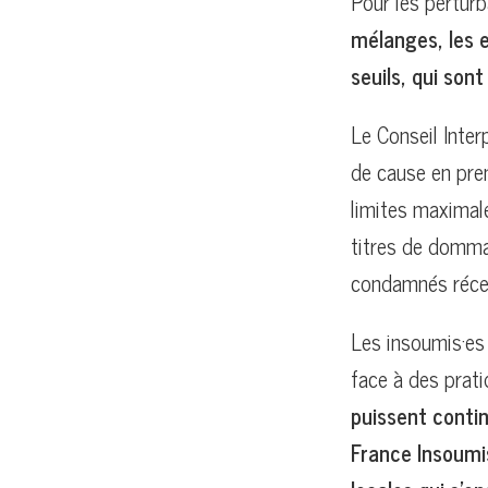
Pour les pertur
mélanges, les 
seuils, qui son
Le Conseil Inter
de cause en pre
limites maximal
titres de dommag
condamnés réce
Les insoumis·es 
face à des prat
puissent contin
France Insoumi