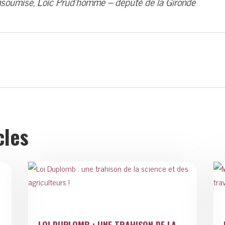
insoumise, Loïc Prud’homme – député de la Gironde
cles