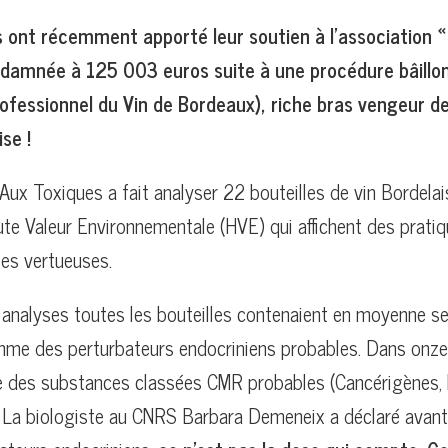
 ont récemment apporté leur soutien à l’association «
ndamnée à 125 003 euros suite à une procédure bâillo
rofessionnel du Vin de Bordeaux), riche bras vengeur de l
ise !
Aux Toxiques a fait analyser 22 bouteilles de vin Bordel
ute Valeur Environnementale (HVE) qui affichent des prati
es vertueuses.
s analyses toutes les bouteilles contenaient en moyenne s
me des perturbateurs endocriniens probables. Dans onze 
 des substances classées CMR probables (Cancérigènes,
 La biologiste au CNRS Barbara Demeneix a déclaré avant l