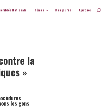
semblée Nationale
Thèmes
Mon journal
A propos
contre la
iques »
rocédures
avons les gens