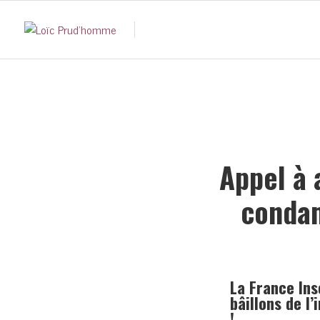
Appel à 
condam
La France In
bâillons de l
!