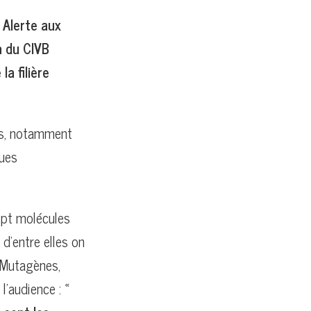
 Alerte aux
n du CIVB
a filière
ais, notamment
ques
ept molécules
d’entre elles on
 Mutagènes,
’audience : «