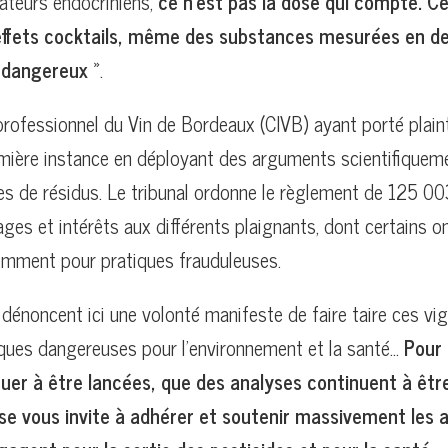
bateurs endocriniens,
ce n’est pas la dose qui compte. Ce
effets cocktails, même des substances mesurées en d
t dangereux
».
professionnel du Vin de Bordeaux (CIVB) ayant porté plain
mière instance en déployant des arguments scientifiqueme
es de résidus. Le tribunal ordonne le règlement de 125 0
es et intérêts aux différents plaignants, dont certains o
mment pour pratiques frauduleuses.
dénoncent ici une volonté manifeste de faire taire ces vi
iques dangereuses pour l’environnement et la santé…
Pour 
uer à être lancées, que des analyses continuent à êtr
se vous invite à adhérer et soutenir massivement les 