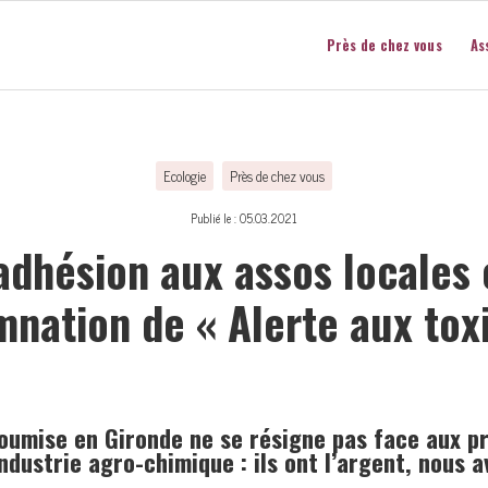
Près de chez vous
As
Ecologie
Près de chez vous
Publié le : 05.03.2021
adhésion aux assos locales 
nation de « Alerte aux tox
soumise en Gironde ne se résigne pas face aux p
’industrie agro-chimique :
ils ont l’argent, nous 