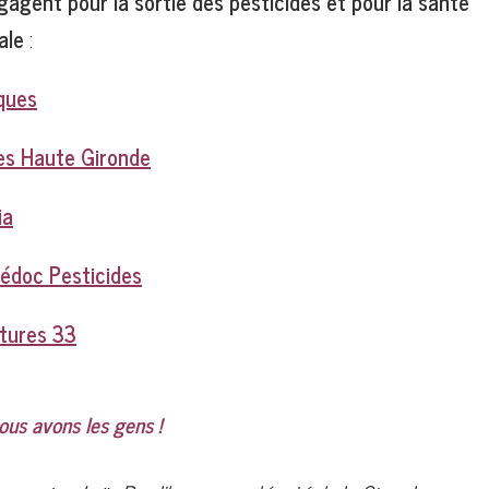
ngagent pour la sortie des pesticides et pour la santé
ale
:
iques
des Haute Gironde
ia
Médoc Pesticides
tures 33
 nous avons les gens !