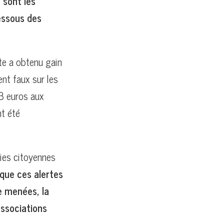
 sont les
essous des
te a obtenu gain
nt faux sur les
03 euros aux
nt été
gies citoyennes
que ces alertes
e menées, la
associations