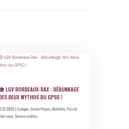
🟡 LGV BORDEAUX-DAX : DÉBUNKAGE
DES DEUX MYTHOS DU GPSO !
|
,
,
,
11.12.2025
Ecologie
Grands Projets
Mobilités
Près de
,
chez vous
Services publics