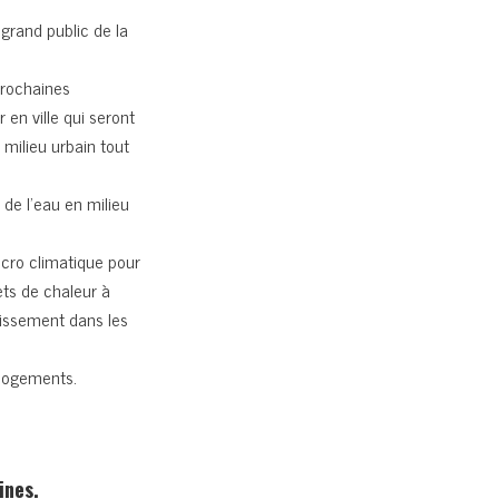
grand public de la
 prochaines
 en ville qui seront
ilieu urbain tout
e de l’eau en milieu
icro climatique pour
jets de chaleur à
hissement dans les
 logements.
ines.