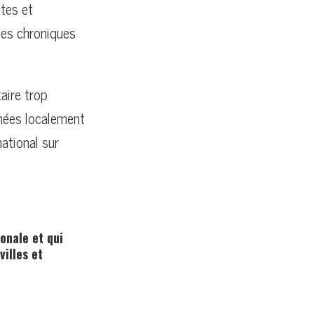
tes et
ses chroniques
taire trop
enées localement
ational sur
onale et qui
villes et