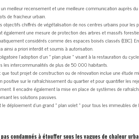
oit un meilleur recensement et une meilleure communication auprès du 
lots de fraicheur urbain.
des objectifs chiffrés de végétalisation de nos centres urbains pour les
lut également une mesure de protection des arbres et massifs forestier
atiquement considérés comme des espaces boisés classés (EBC). En m
 ainsi a priori interdit et soumis à autorisation.
bligatoire l’adoption d’un « plan pluie » visant à la restauration du cycl
es les intercommunalités de plus de 50 000 habitants.
it que tout projet de construction ou de rénovation inclue une étude m
on positive sur le rafraîchissement du quartier et pour quantifier les re
âtiment. Il encadre également la mise en place de systèmes de rafraîc
risant les solutions passives.
t le déploiement d’un grand « plan volet » pour tous les immeubles de
pas condamnés à étouffer sous les vagues de chaleur urba