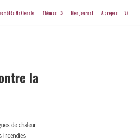
semblée Nationale
Thèmes
Mon journal
A propos
ontre la
ues de chaleur,
s incendies