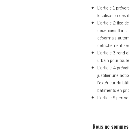
L’article 1 prév
localisation des î
L’article 2 fixe 
décennies. Il inc
désormais autom
défrichement sera
L’article 3 rend o
urbain pour tout
L’article 4 prévo
justifier une acti
l’extérieur du b
bâtiments en prio
L’article 5 perme
Nous ne sommes 