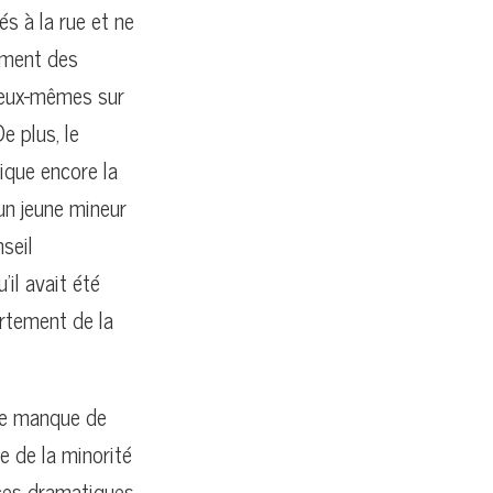
s à la rue et ne
gement des
à eux-mêmes sur
e plus, le
ique encore la
 un jeune mineur
seil
il avait été
artement de la
le manque de
e de la minorité
ces dramatiques