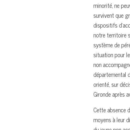
minorité, ne peu
survivent que gr
dispositifs d’ac
notre territoire 
système de péré
situation pour l
non accompagné o
départemental de
orienté, sur déc
Gironde après av
Cette absence d
moyens à leur di
du jeune non ac