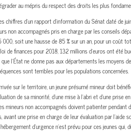
égrader au mépris du respect des droits les plus fondame
es chiffres d’un rapport d’information du Sénat daté de jui
rs non accompagnés pris en charge par les conseils dé
15 000, soit une hausse de 85 % sur un an, pour un coût tota
 loi de finances pour 2018, 132 millions d’euros ont été bud
t que l’État ne donne pas aux départements les moyens d
nséquences sont terribles pour les populations concernées.
rivée sur le territoire, un jeune présumé mineur doit bénéfi
aluation de sa minorité, d’une mise à l’abri et d’une prise e
 les mineurs non accompagnés doivent patienter pendant 
, avant une prise en charge de leur évaluation par l’aide so
 hébergement d’urgence n’est prévu pour ces jeunes qui, du