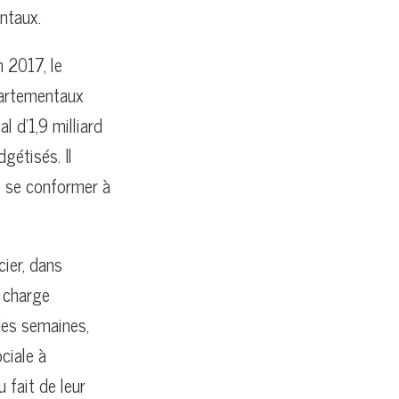
ntaux.
n 2017, le
partementaux
l d’1,9 milliard
gétisés. Il
e se conformer à
cier, dans
n charge
des semaines,
ciale à
 fait de leur