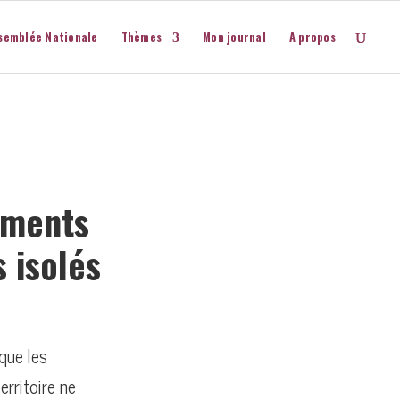
semblée Nationale
Thèmes
Mon journal
A propos
ements
 isolés
 que les
rritoire ne