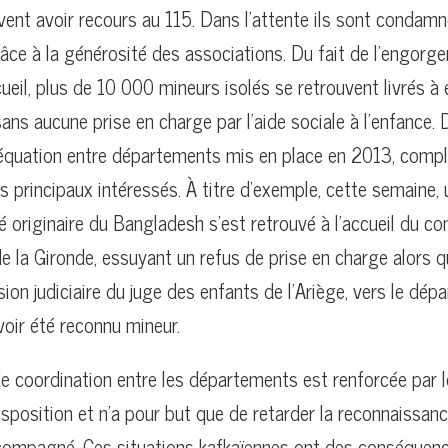
vent avoir recours au 115. Dans l’attente ils sont condamné
âce à la générosité des associations. Du fait de l’engor
cueil, plus de 10 000 mineurs isolés se retrouvent livrés 
sans aucune prise en charge par l’aide sociale à l’enfance. D
quation entre départements mis en place en 2013, compl
es principaux intéressés. À titre d’exemple, cette semaine,
riginaire du Bangladesh s’est retrouvé à l’accueil du con
 la Gironde, essuyant un refus de prise en charge alors qu’
ision judiciaire du juge des enfants de l’Ariège, vers le dép
oir été reconnu mineur.
e coordination entre les départements est renforcée par 
sposition et n’a pour but que de retarder la reconnaissanc
compagné. Ces situations kafkaïennes ont des conséquen